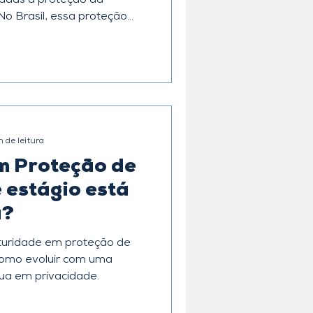
ltadas à proteção da
No Brasil, essa proteção
Geral de Proteção de
esde 2020. Ela define
oletar e usar dados
cer regras rígidas para
am ser enviados para fora
s com outros países se
 de leitura
m Proteção de
 estágio está
a?
turidade em proteção de
omo evoluir com uma
nua em privacidade.