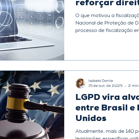
reforçar direi
titulares de d
O que motivou a fiscalização da
Nacional de Proteção de Dados (
processo de fiscalização 
para verificar o cumprimen
de Dados (LGPD) . O foco pr
Encarregado pelo tratament
falta de canais de comunic
. Essa ação faz parte do Ciclo de Monitoramento
2024-2025 , alinhado ao M
Isabela Dante
divulgado pela ANPD , qu
15 de out. de 2025
2 min 
LGPD vira alv
entre Brasil e
Unidos
Atualmente, mais de 140 