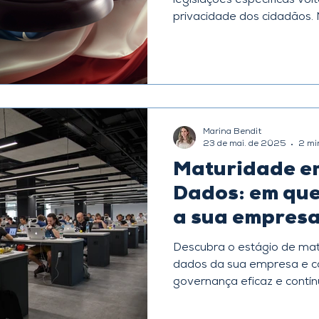
legislações específicas vo
privacidade dos cidadãos. 
acontece por meio da Lei 
Dados (LGPD) , em vigor d
como as empresas podem c
pessoais, além de estabele
quando esses dados precis
do país. Por exemplo: Só é permitido o
Marina Bendit
compartilhamento de dado
23 de mai. de 2025
2 min
eles tiverem u
Maturidade e
Dados: em que
a sua empres
Descubra o estágio de ma
dados da sua empresa e c
governança eficaz e contí