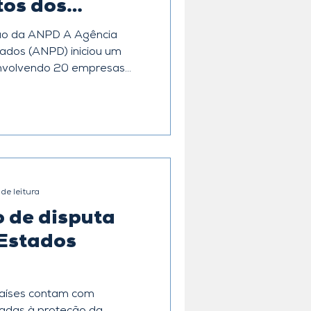
tos dos
ados
 ANPD A Agência
ANPD) iniciou um
envolvendo 20 empresas
to da Lei Geral de Proteção
incipal foi a ausência de
o de dados (DPO) e a
ação eficazes com titulares
apa de Temas Prioritários
de leitura
o de disputa
 Estados
países contam com