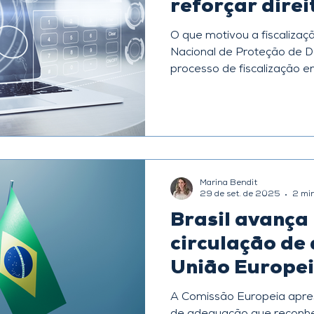
reforçar direi
titulares de d
O que motivou a fiscalização da
Nacional de Proteção de Dados (
processo de fiscalização 
para verificar o cumprimen
de Dados (LGPD) . O foco pr
Encarregado pelo tratament
falta de canais de comunic
. Essa ação faz parte do Ciclo de Monitoramento
2024-2025 , alinhado ao M
Marina Bendit
divulgado pela ANPD , qu
29 de set. de 2025
2 min
Brasil avança 
circulação de
União Europe
A Comissão Europeia apresentou a minuta da decisão