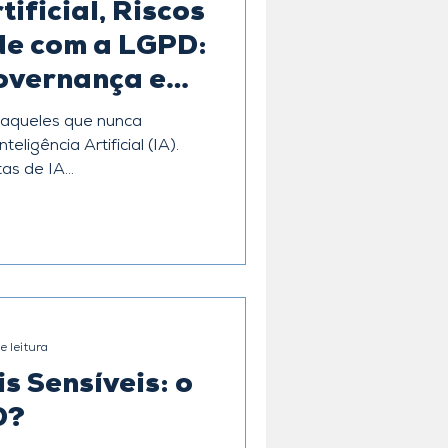
tificial, Riscos
de com a LGPD:
Governança em
 aqueles que nunca
eligência Artificial (IA).
s de IA...
e leitura
s Sensíveis: o
D?