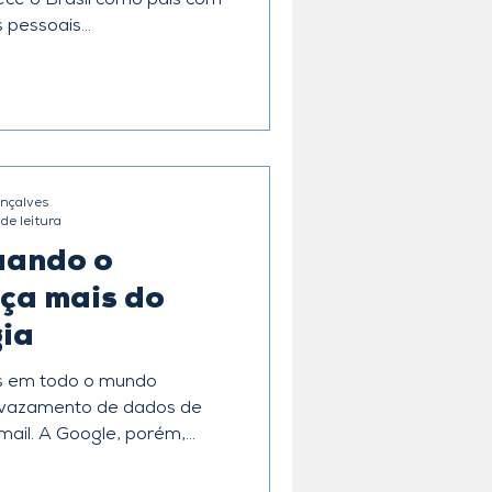
ce o Brasil como país com
pessoais...
nçalves
de leitura
uando o
ça mais do
gia
s em todo o mundo
vazamento de dados de
ail. A Google, porém,...