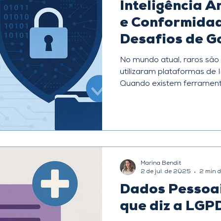
Inteligência Ar
e Conformida
Desafios de 
Privacidade
No mundo atual, raros são
utilizaram plataformas de Int
Quando existem ferramenta
Marina Bendit
2 de jul. de 2025
2 min d
Dados Pessoai
que diz a LGP