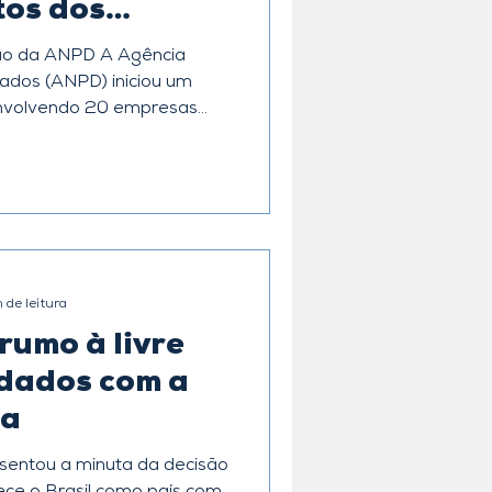
tos dos
ados
 ANPD A Agência
ANPD) iniciou um
envolvendo 20 empresas
to da Lei Geral de Proteção
incipal foi a ausência de
o de dados (DPO) e a
ação eficazes com titulares
apa de Temas Prioritários
 de leitura
rumo à livre
 dados com a
ia