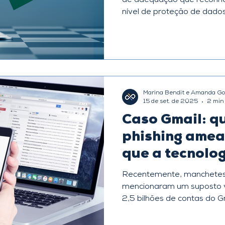
de adequação que reconhe
nível de proteção de dados 
Marina Bendit e Amanda Go
15 de set. de 2025
2 min 
Caso Gmail: q
phishing amea
que a tecnolo
Recentemente, manchete
mencionaram um suposto 
2,5 bilhões de contas do Gm