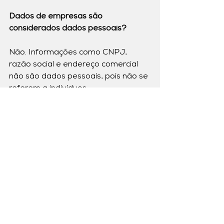
Dados de empresas são 
considerados dados pessoais?
Não. Informações como CNPJ, 
razão social e endereço comercial 
não são dados pessoais, pois não se 
referem a indivíduos.
Se eu consigo identificar uma 
pessoa ao combinar dados, isso é 
dado pessoal?
Sim. A LGPD protege informações 
que permitam identificar alguém 
direta ou indiretamente, mesmo que 
o dado isoladamente não seja 
suficiente.