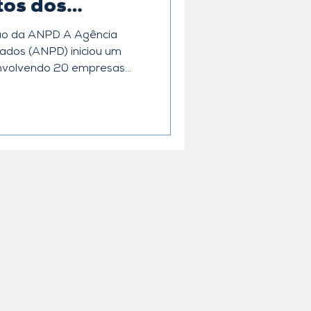
tos dos
ados
 ANPD A Agência
ANPD) iniciou um
envolvendo 20 empresas
to da Lei Geral de Proteção
incipal foi a ausência de
o de dados (DPO) e a
ação eficazes com titulares
apa de Temas Prioritários