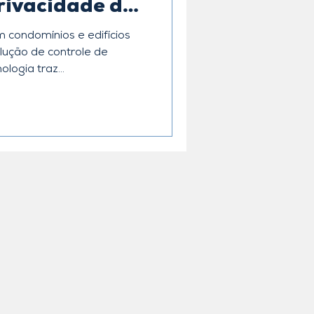
rivacidade de
 condomínios e edifícios
ução de controle de
logia traz...