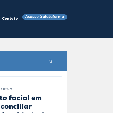
Acesso à plataforma
Contato
e leitura
o facial em
conciliar