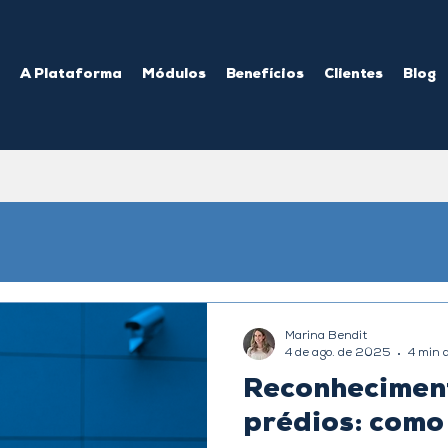
A Plataforma
Módulos
Benefícios
Clientes
Blog
Marina Bendit
4 de ago. de 2025
4 min d
Reconheciment
prédios: como 