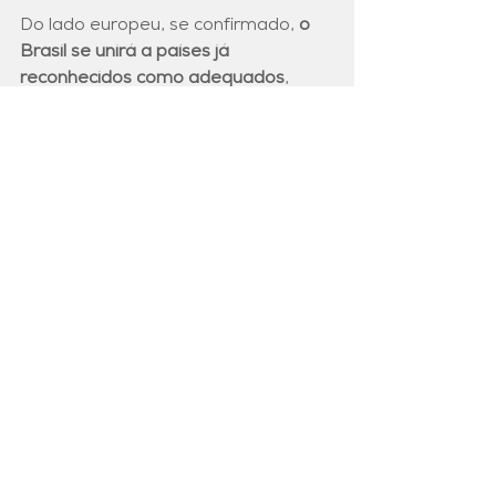
Do lado europeu, se confirmado, 
o 
Brasil se unirá a países já 
reconhecidos como adequados
, 
como Reino Unido, Japão, Canadá, 
Coreia do Sul, Argentina e Uruguai. 
Essa decisão é considerada inédita 
pela dimensão da análise, colocando 
o Brasil em posição de destaque 
internacional. Mais do que facilitar 
negócios, reforça a imagem do país 
como player confiável no cenário 
digital global, capaz de equilibrar 
inovação, segurança e proteção de 
direitos.
LGPD
proteção de dados
Adequação à LGPD
ANPD
Conformidade LGPD
Privacidade de Dados
Governança de dados
cibersegurança
transferência internacional de dados
GDPR